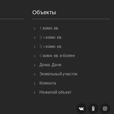
Объекты
1 комн. кв.
2-x комн. кв.
3-x комн. кв.
5 комн. кв. и более
Дома, Дачи
Земельный участок
Комната
Нежилой объект