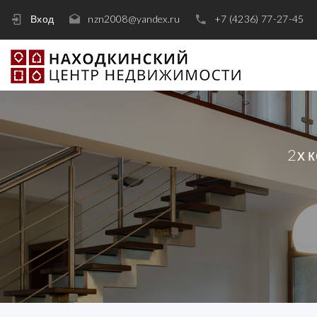
Вход
nzn2008@yandex.ru
+7 (4236) 77-27-45
2х 