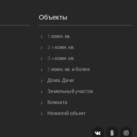
Объекты
1 комн. кв.
2-x комн. кв.
3-x комн. кв.
5 комн. кв. и более
Дома, Дачи
Земельный участок
Комната
Нежилой объект